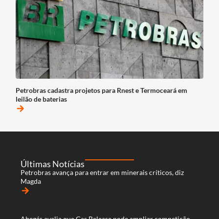
Petrobras cadastra projetos para Rnest e Termoceará em
leilão de baterias
arrow_forward
Últimas Notícias
Petrobras avança para entrar em minerais críticos, diz
Magda
arrow_forward
Abegás avalia que Gas Release pode ampliar competição