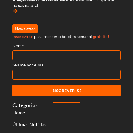
no gás natural
arrow_forward
Newsletter
Inscreva-se
para receber o boletim semanal
gratuito!
Nome
Seu melhor e-mail
INSCREVER-SE
Categorias
Home
Últimas Notícias