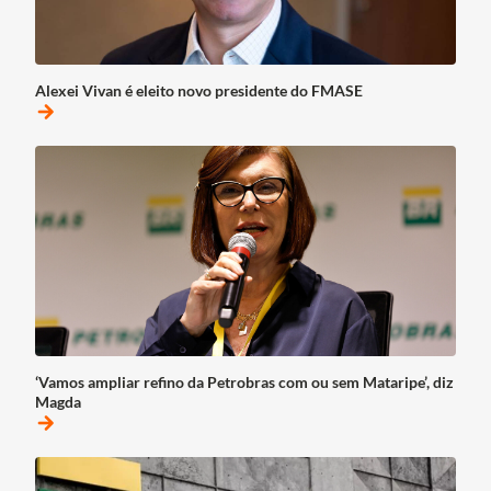
Alexei Vivan é eleito novo presidente do FMASE
arrow_forward
‘Vamos ampliar refino da Petrobras com ou sem Mataripe’, diz
Magda
arrow_forward