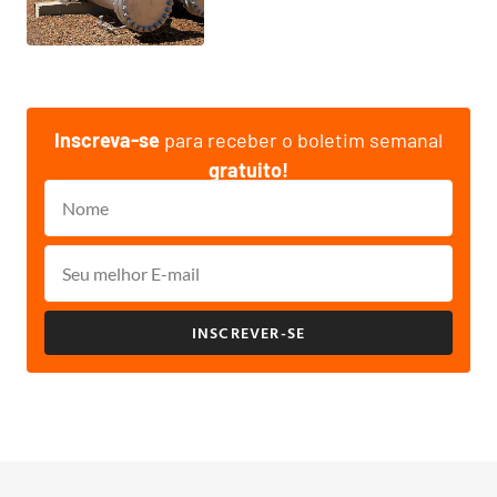
Inscreva-se
para receber o boletim semanal
gratuito!
INSCREVER-SE