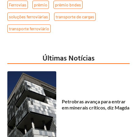
Ferrovias
,
prêmio
,
prêmio bndes
,
soluções ferroviárias
,
transporte de cargas
,
transporte ferroviário
Últimas Notícias
Petrobras avança para entrar
em minerais críticos, diz Magda