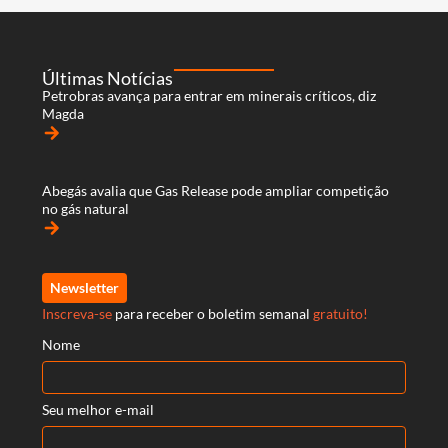
Últimas Notícias
Petrobras avança para entrar em minerais críticos, diz
Magda
arrow_forward
Abegás avalia que Gas Release pode ampliar competição
no gás natural
arrow_forward
Newsletter
Inscreva-se
para receber o boletim semanal
gratuito!
Nome
Seu melhor e-mail