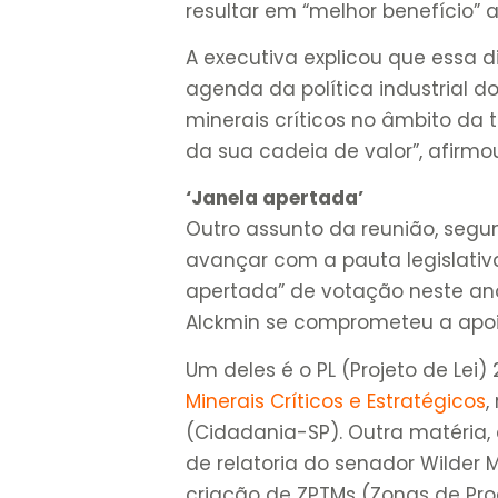
resultar em “melhor benefício” 
A executiva explicou que essa d
agenda da política industrial do
minerais críticos no âmbito da
da sua cadeia de valor”, afirmo
‘Janela apertada’
Outro assunto da reunião, segu
avançar com a pauta legislativ
apertada” de votação neste ano 
Alckmin se comprometeu a apoiar
Um deles é o PL (Projeto de Lei)
Minerais Críticos e Estratégicos
,
(Cidadania-SP). Outra matéria,
de relatoria do senador Wilder M
criação de ZPTMs (Zonas de Pr