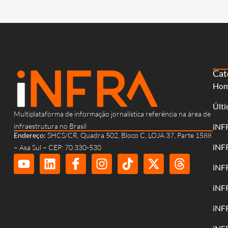
Cat
Ho
Últi
Multiplataforma de informação jornalística referência na área de
infraestrutura no Brasil
iNF
Endereço:
SHCS/CR, Quadra 502, Bloco C, LOJA 37, Parte 1588
iNF
– Asa Sul – CEP: 70.330-530
iNF
iNF
iNF