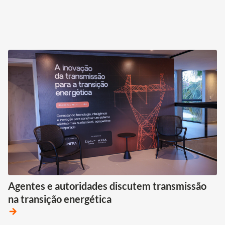
Agentes e autoridades discutem transmissão
na transição energética
arrow_forward