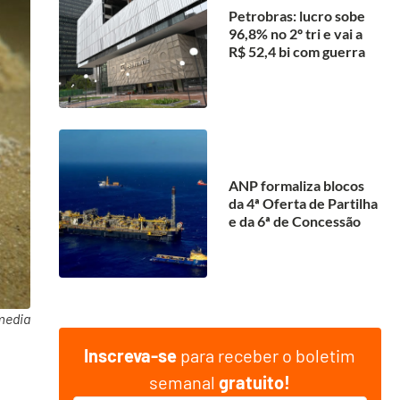
Petrobras: lucro sobe
96,8% no 2º tri e vai a
R$ 52,4 bi com guerra
ANP formaliza blocos
da 4ª Oferta de Partilha
e da 6ª de Concessão
media
Inscreva-se
para receber o boletim
semanal
gratuito!