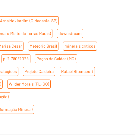
Arnaldo Jardim (Cidadania-SP)
,
nato Misto de Terras Raras)
,
downstream
,
Marisa Cesar
,
Meteoric Brasil
,
minerais críticos
,
,
pl 2.780/2024
,
Poços de Caldas (MG)
,
tratégicos
,
Projeto Caldeira
,
Rafael Bitencourt
,
)
,
Wilder Morais (PL-GO)
,
ação)
,
formação Mineral)