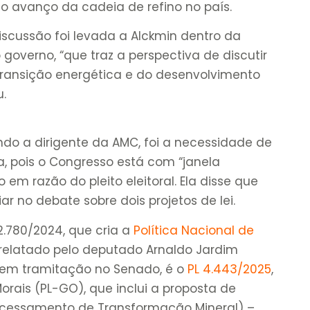
ao avanço da cadeia de refino no país.
iscussão foi levada a Alckmin dentro da
 governo, “que traz a perspectiva de discutir
 transição energética e do desenvolvimento
u.
ndo a dirigente da AMC, foi a necessidade de
a, pois o Congresso está com “janela
em razão do pleito eleitoral. Ela disse que
 no debate sobre dois projetos de lei.
 2.780/2024, que cria a
Política Nacional de
 relatado pelo deputado Arnaldo Jardim
 em tramitação no Senado, é o
PL 4.443/2025
,
orais (PL-GO), que inclui a proposta de
ocessamento de Transformação Mineral) –