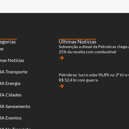
egorias
Últimas Notícias
Subvenção a diesel da Petrobras chega 
me
25% da receita com combustível
arrow_forward
mas Notícias
RA Transporte
Petrobras: lucro sobe 96,8% no 2º tri e 
R$ 52,4 bi com guerra
RA Energia
arrow_forward
RA Cidades
RA Saneamento
RA Eventos