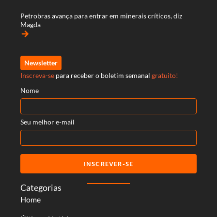
Petrobras avança para entrar em minerais críticos, diz
Magda
arrow_forward
Newsletter
Inscreva-se
para receber o boletim semanal
gratuito!
Nome
Seu melhor e-mail
INSCREVER-SE
Categorias
Home