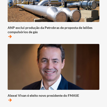
ANP exclui produção da Petrobras de proposta de leilões
compulsórios de gás
arrow_forward
Alexei Vivan é eleito novo presidente do FMASE
arrow_forward