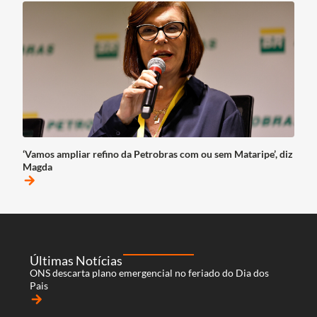
‘Vamos ampliar refino da Petrobras com ou sem Mataripe’, diz
Magda
arrow_forward
Últimas Notícias
ONS descarta plano emergencial no feriado do Dia dos
Pais
arrow_forward