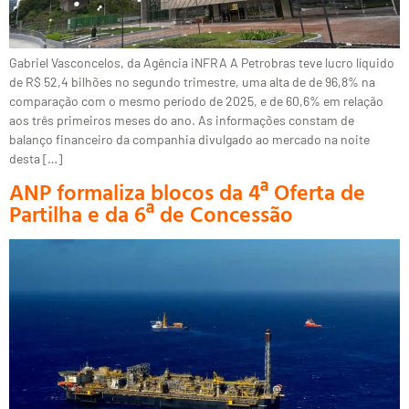
Gabriel Vasconcelos, da Agência iNFRA A Petrobras teve lucro líquido
de R$ 52,4 bilhões no segundo trimestre, uma alta de de 96,8% na
comparação com o mesmo período de 2025, e de 60,6% em relação
aos três primeiros meses do ano. As informações constam de
balanço financeiro da companhia divulgado ao mercado na noite
desta […]
ANP formaliza blocos da 4ª Oferta de
Partilha e da 6ª de Concessão