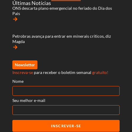
Últimas Notícias
ONS descarta plano emergencial no feriado do Dia dos
Pais
arrow_forward
Petrobras avança para entrar em minerais críticos, diz
Magda
arrow_forward
Newsletter
Inscreva-se
para receber o boletim semanal
gratuito!
Nome
Seu melhor e-mail
INSCREVER-SE