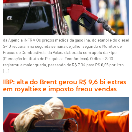
da Agência iNFRA Os preços médios da gasolina, do etanol e do diesel
S-10 recuaram na segunda semana de julho, segundo o Monitor de
Preços de Combustíveis da Veloe, elaborado com apoio da Fipe
(Fundação Instituto de Pesquisas Econômicas). O diesel S-10
registrou a maior queda, passando de R$ 7,04 para R$ 6,95 por litro
[…]
IBP: alta do Brent gerou R$ 9,6 bi extras
em royalties e imposto freou vendas