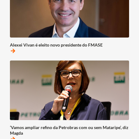
Alexei Vivan é eleito novo presidente do FMASE
arrow_forward
‘Vamos ampliar refino da Petrobras com ou sem Mataripe’, diz
Magda
arrow_forward