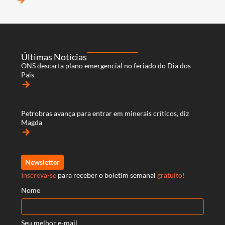
Últimas Notícias
ONS descarta plano emergencial no feriado do Dia dos
Pais
arrow_forward
Petrobras avança para entrar em minerais críticos, diz
Magda
arrow_forward
Newsletter
Inscreva-se
para receber o boletim semanal
gratuito!
Nome
Seu melhor e-mail