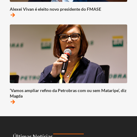
Alexei Vivan é eleito novo presidente do FMASE
arrow_forward
‘Vamos ampliar refino da Petrobras com ou sem Mataripe’, diz
Magda
arrow_forward
Últimas Notícias