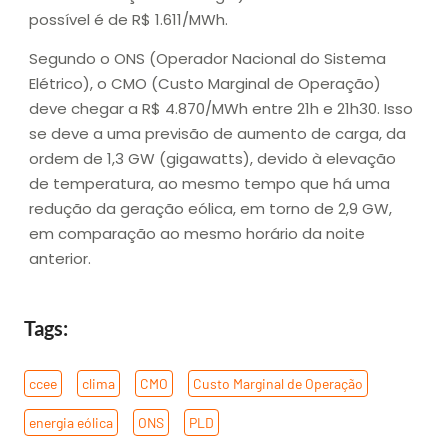
possível é de R$ 1.611/MWh.
Segundo o ONS (Operador Nacional do Sistema
Elétrico), o CMO (Custo Marginal de Operação)
deve chegar a R$ 4.870/MWh entre 21h e 21h30. Isso
se deve a uma previsão de aumento de carga, da
ordem de 1,3 GW (gigawatts), devido à elevação
de temperatura, ao mesmo tempo que há uma
redução da geração eólica, em torno de 2,9 GW,
em comparação ao mesmo horário da noite
anterior.
Tags:
ccee
,
clima
,
CMO
,
Custo Marginal de Operação
,
energia eólica
,
ONS
,
PLD
,