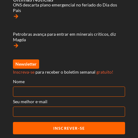
ONS descarta plano emergencial no feriado do Dia dos
Pais
arrow_forward
Petrobras avança para entrar em minerais críticos, diz
Magda
arrow_forward
Newsletter
Inscreva-se
para receber o boletim semanal
gratuito!
Nome
Seu melhor e-mail
INSCREVER-SE