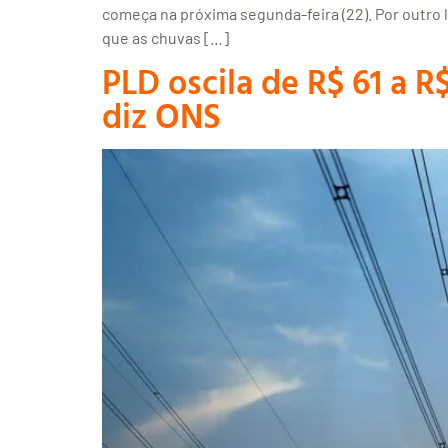
começa na próxima segunda-feira (22). Por outro l
que as chuvas […]
PLD oscila de R$ 61 a R
diz ONS