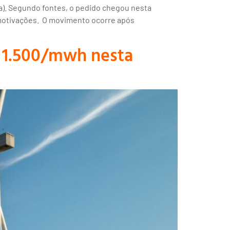
ia). Segundo fontes, o pedido chegou nesta
 motivações. O movimento ocorre após
$ 1.500/mwh nesta