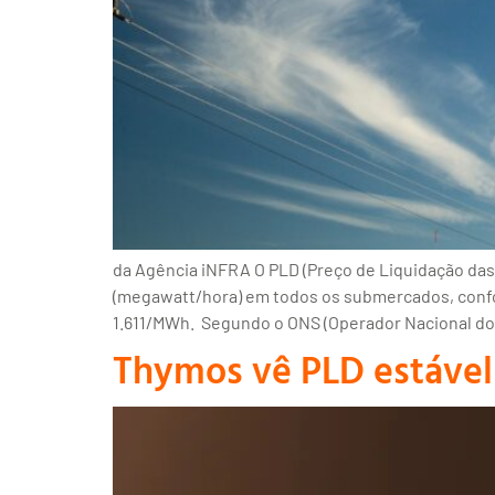
da Agência iNFRA O PLD (Preço de Liquidação das 
(megawatt/hora) em todos os submercados, confor
1.611/MWh. Segundo o ONS (Operador Nacional do 
Thymos vê PLD estável 