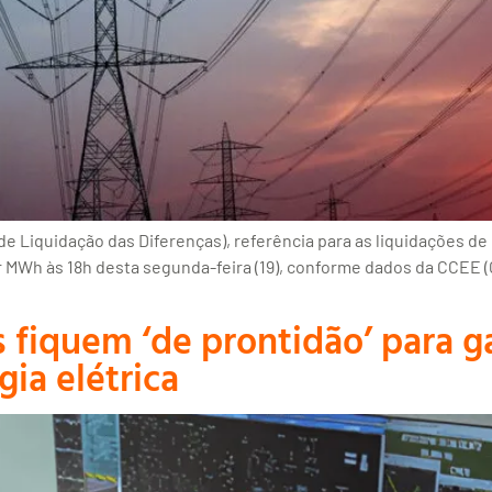
e Liquidação das Diferenças), referência para as liquidações de 
or MWh às 18h desta segunda-feira (19), conforme dados da CCEE 
fiquem ‘de prontidão’ para ga
ia elétrica