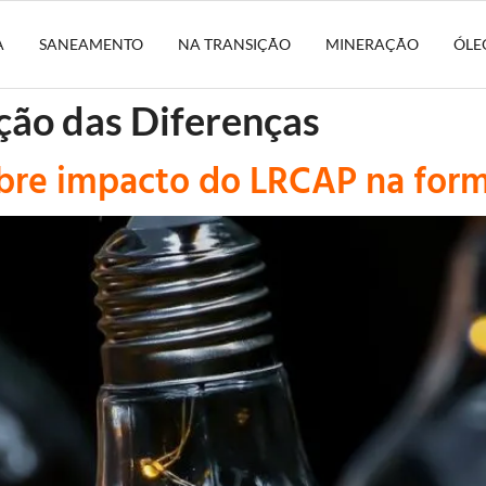
A
SANEAMENTO
NA TRANSIÇÃO
MINERAÇÃO
ÓLE
ção das Diferenças
bre impacto do LRCAP na for