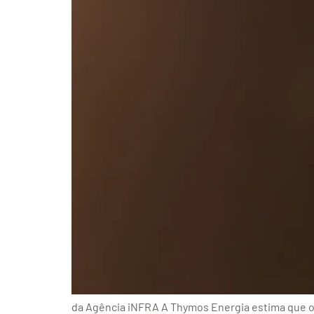
da Agência iNFRA A Thymos Energia estima que o