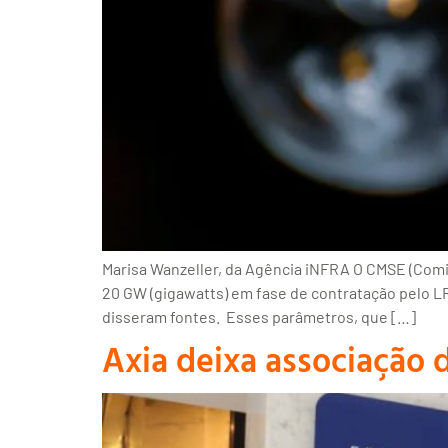
Marisa Wanzeller, da Agência iNFRA O CMSE (Comi
20 GW (gigawatts) em fase de contratação pelo L
disseram fontes. Esses parâmetros, que […]
Axia deixa associação 