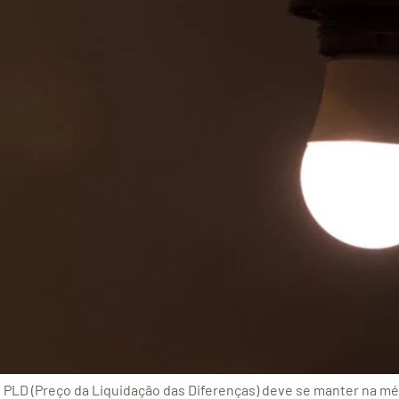
 PLD (Preço da Liquidação das Diferenças) deve se manter na m