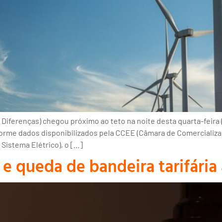
Diferenças) chegou próximo ao teto na noite desta quarta-feira 
me dados disponibilizados pela CCEE (Câmara de Comercializaçã
Sistema Elétrico), o […]
e queda de bandeira tarifária 