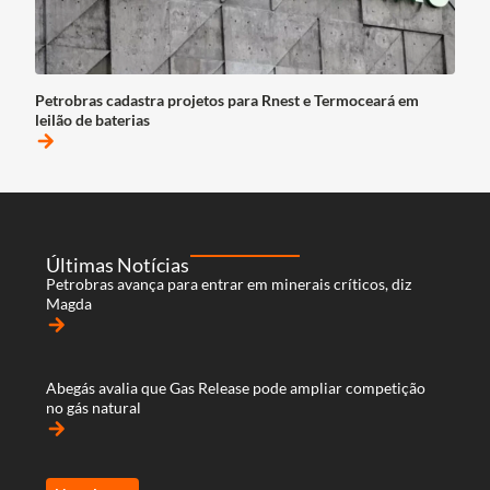
Petrobras cadastra projetos para Rnest e Termoceará em
leilão de baterias
arrow_forward
Últimas Notícias
Petrobras avança para entrar em minerais críticos, diz
Magda
arrow_forward
Abegás avalia que Gas Release pode ampliar competição
no gás natural
arrow_forward