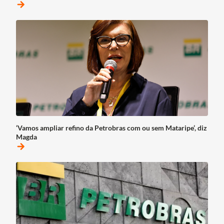
arrow_forward
‘Vamos ampliar refino da Petrobras com ou sem Mataripe’, diz
Magda
arrow_forward