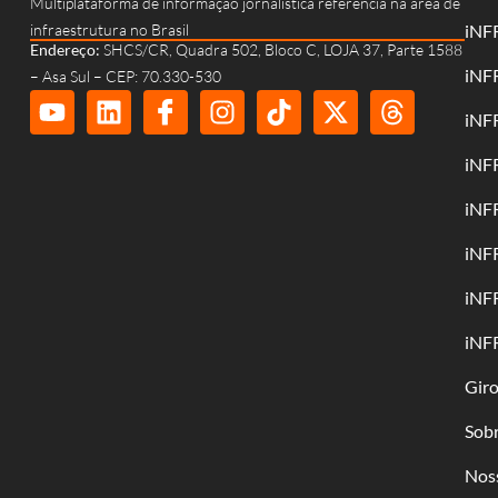
Multiplataforma de informação jornalística referência na área de
infraestrutura no Brasil
iNF
Endereço:
SHCS/CR, Quadra 502, Bloco C, LOJA 37, Parte 1588
iNF
– Asa Sul – CEP: 70.330-530
iNF
iNF
iNF
iNF
iNF
iNF
Gir
Sob
Nos