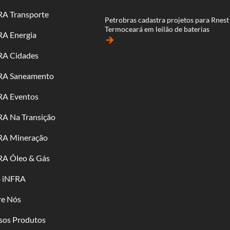
RA Transporte
Petrobras cadastra projetos para Rnest
Termoceará em leilão de baterias
RA Energia
arrow_forward
RA Cidades
RA Saneamento
RA Eventos
RA Na Transição
RA Mineração
RA Óleo & Gás
o iNFRA
re Nós
sos Produtos