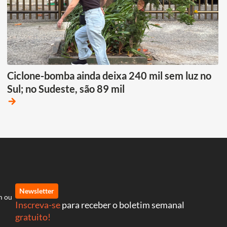
Ciclone-bomba ainda deixa 240 mil sem luz no
Sul; no Sudeste, são 89 mil
arrow_forward
Newsletter
m ou
Inscreva-se
para receber o boletim semanal
gratuito!