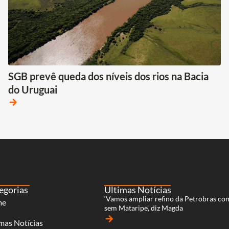
SGB prevê queda dos níveis dos rios na Bacia
do Uruguai
arrow_forward
egorias
Últimas Notícias
‘Vamos ampliar refino da Petrobras co
me
sem Mataripe’, diz Magda
arrow_forward
mas Notícias