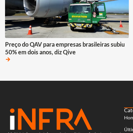
Preço do QAV para empresas brasileiras subiu
50% em dois anos, diz Qive
arrow_forward
Cat
Ho
Últi