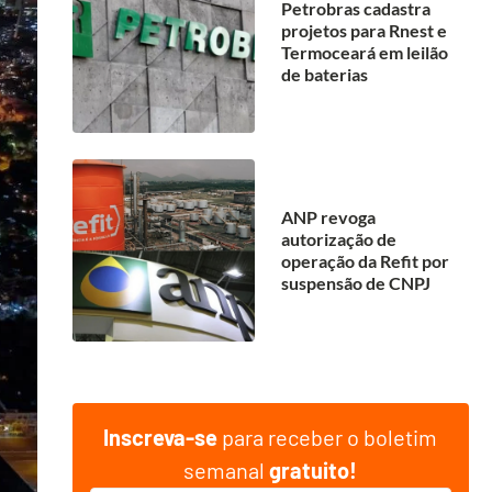
Petrobras cadastra
projetos para Rnest e
Termoceará em leilão
de baterias
ANP revoga
autorização de
operação da Refit por
suspensão de CNPJ
Inscreva-se
para receber o boletim
semanal
gratuito!