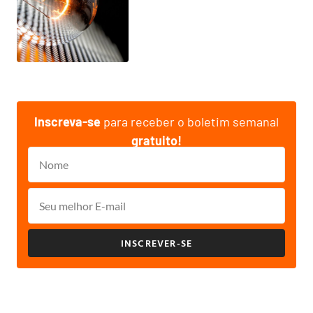
Inscreva-se
para receber o boletim semanal
gratuito!
INSCREVER-SE