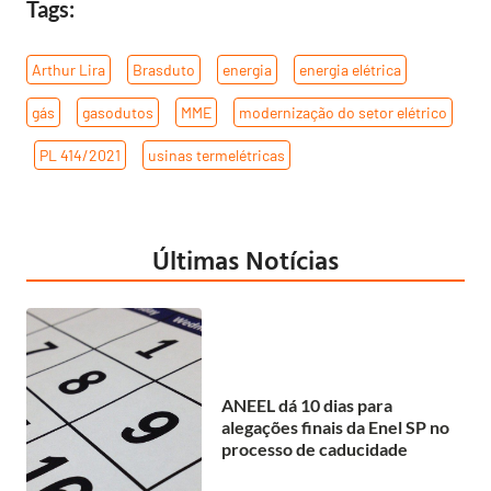
Tags:
Arthur Lira
,
Brasduto
,
energia
,
energia elétrica
,
gás
,
gasodutos
,
MME
,
modernização do setor elétrico
,
PL 414/2021
,
usinas termelétricas
Últimas Notícias
ANEEL dá 10 dias para
alegações finais da Enel SP no
processo de caducidade