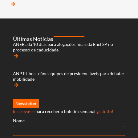
arrow_forward
Últimas Notícias
ANEEL dá 10 dias para alegações finais da Enel SP no
processo de caducidade
arrow_forward
ANPTrilhos reúne equipes de presidenciáveis para debater
mobilidade
arrow_forward
Newsletter
Inscreva-se
para receber o boletim semanal
gratuito!
Nome