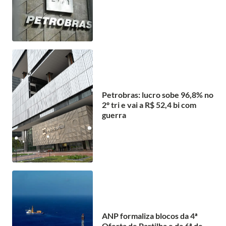
Petrobras: lucro sobe 96,8% no
2º tri e vai a R$ 52,4 bi com
guerra
ANP formaliza blocos da 4ª
Oferta de Partilha e da 6ª de