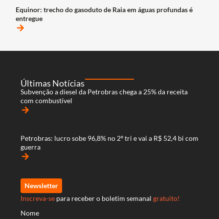
Equinor: trecho do gasoduto de Raia em águas profundas é
entregue
arrow_forward
Últimas Notícias
Subvenção a diesel da Petrobras chega a 25% da receita
com combustível
arrow_forward
Petrobras: lucro sobe 96,8% no 2º tri e vai a R$ 52,4 bi com
guerra
arrow_forward
Newsletter
Inscreva-se
para receber o boletim semanal
gratuito!
Nome