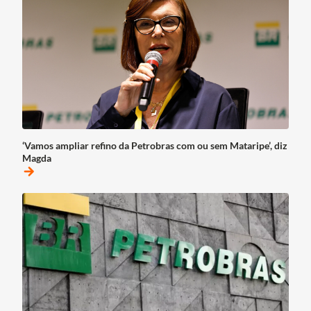
‘Vamos ampliar refino da Petrobras com ou sem Mataripe’, diz
Magda
arrow_forward