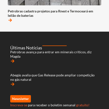
Petrobras cadastra projetos para Rnest e Termoceará em
leilão de baterias
arrow_forward
Últimas Notícias
Petrobras avança para entrar em minerais críticos, diz
Magda
arrow_forward
Abegás avalia que Gas Release pode ampliar competição
no gás natural
arrow_forward
Newsletter
Inscreva-se
para receber o boletim semanal
gratuito!