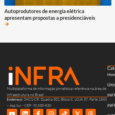
Autoprodutores de energia elétrica
apresentam propostas a presidenciáveis
arrow_forward
Cat
Ho
Últi
Multiplataforma de informação jornalística referência na área de
infraestrutura no Brasil
iNF
Endereço:
SHCS/CR, Quadra 502, Bloco C, LOJA 37, Parte 1588
iNF
– Asa Sul – CEP: 70.330-530