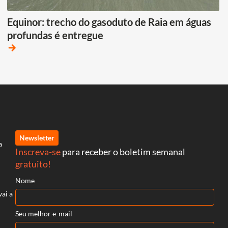
Equinor: trecho do gasoduto de Raia em águas
profundas é entregue
arrow_forward
Newsletter
a
Inscreva-se
para receber o boletim semanal
gratuito!
Nome
vai a
Seu melhor e-mail