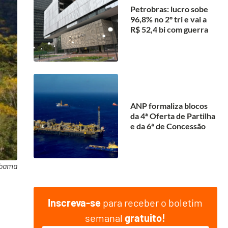
Petrobras: lucro sobe
96,8% no 2º tri e vai a
R$ 52,4 bi com guerra
ANP formaliza blocos
da 4ª Oferta de Partilha
e da 6ª de Concessão
Ibama
Inscreva-se
para receber o boletim
semanal
gratuito!