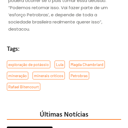
poderá ocorrer se o país tomar essa decisão.
“Podemos retomar isso. Vai fazer parte de um
‘esforço Petrobras’, e depende de toda a
sociedade brasileira realmente querer isso”,
destacou.
Tags:
exploração de potássio
,
Lula
,
Magda Chambriard
,
mineração
,
minerais críticos
,
Petrobras
,
Rafael Bitencourt
Últimas Notícias