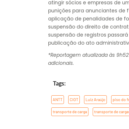
atingir sócios e empresas de 
punições para anunciantes de fr
aplicação de penalidades de fo
suspensão do direito de contrat
suspensão de registros passará 
publicação do ato administrativ
*Reportagem atualizada às 9h5
adicionais.
Tags:
ANTT
,
CIOT
,
Luiz Araújo
,
piso do f
transporte de carga
,
transporte de carga