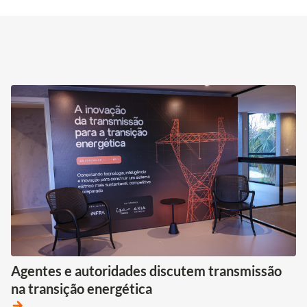
Agentes e autoridades discutem transmissão
na transição energética
arrow_forward