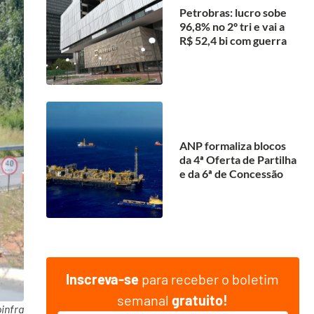
Petrobras: lucro sobe
96,8% no 2º tri e vai a
R$ 52,4 bi com guerra
ANP formaliza blocos
da 4ª Oferta de Partilha
e da 6ª de Concessão
Inscreva-se
para receber o boletim
semanal
gratuito!
infra