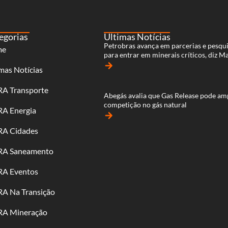
egorias
Últimas Notícias
Petrobras avança em parcerias e pesqu
me
para entrar em minerais críticos, diz M
arrow_forward
mas Notícias
RA Transporte
Abegás avalia que Gas Release pode am
competição no gás natural
RA Energia
arrow_forward
RA Cidades
RA Saneamento
RA Eventos
RA Na Transição
RA Mineração