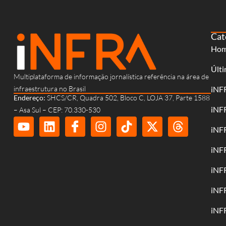
Cat
Ho
Últi
Multiplataforma de informação jornalística referência na área de
infraestrutura no Brasil
iNF
Endereço:
SHCS/CR, Quadra 502, Bloco C, LOJA 37, Parte 1588
iNF
– Asa Sul – CEP: 70.330-530
iNF
iNF
iNF
iNF
iNF