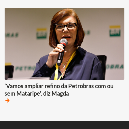
‘Vamos ampliar refino da Petrobras com ou
sem Mataripe’, diz Magda
arrow_forward