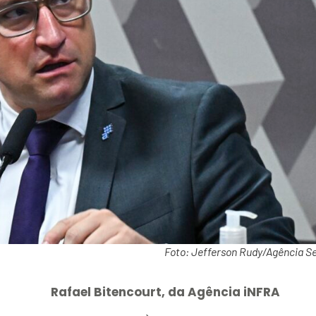
Foto: Jefferson Rudy/Agência S
Rafael Bitencourt, da Agência iNFRA