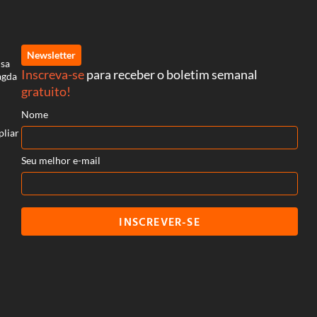
Newsletter
isa
Inscreva-se
para receber o boletim semanal
agda
gratuito!
Nome
pliar
Seu melhor e-mail
INSCREVER-SE