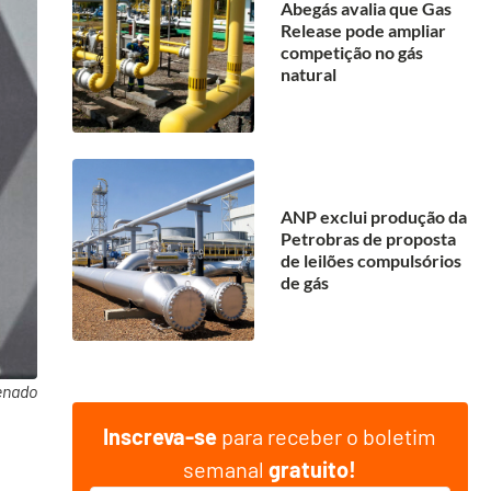
Abegás avalia que Gas
Release pode ampliar
competição no gás
natural
ANP exclui produção da
Petrobras de proposta
de leilões compulsórios
de gás
enado
Inscreva-se
para receber o boletim
semanal
gratuito!