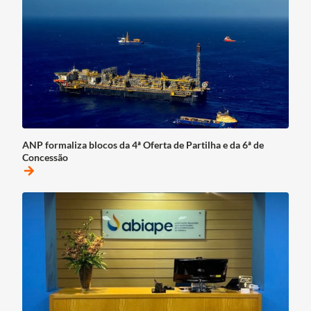
ANP formaliza blocos da 4ª Oferta de Partilha e da 6ª de
Concessão
arrow_forward