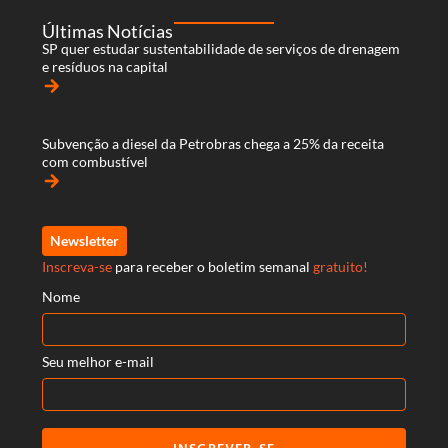
Últimas Notícias
SP quer estudar sustentabilidade de serviços de drenagem
e resíduos na capital
arrow_forward
Subvenção a diesel da Petrobras chega a 25% da receita
com combustível
arrow_forward
Newsletter
Inscreva-se
para receber o boletim semanal
gratuito!
Nome
Seu melhor e-mail
INSCREVER-SE