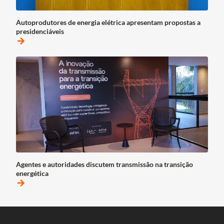
Autoprodutores de energia elétrica apresentam propostas a
presidenciáveis
arrow_forward
Agentes e autoridades discutem transmissão na transição
energética
arrow_forward