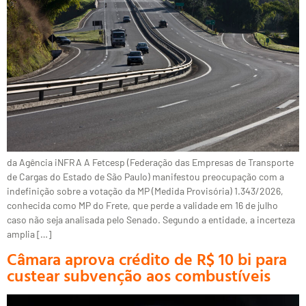
da Agência iNFRA A Fetcesp (Federação das Empresas de Transporte
de Cargas do Estado de São Paulo) manifestou preocupação com a
indefinição sobre a votação da MP (Medida Provisória) 1.343/2026,
conhecida como MP do Frete, que perde a validade em 16 de julho
caso não seja analisada pelo Senado. Segundo a entidade, a incerteza
amplia […]
Câmara aprova crédito de R$ 10 bi para
custear subvenção aos combustíveis