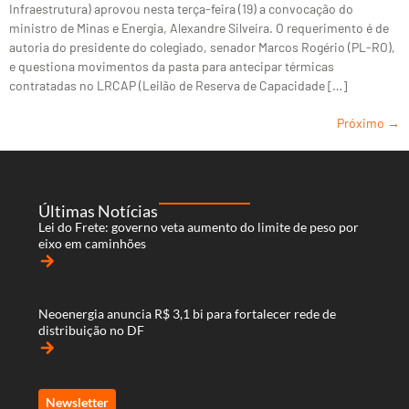
Infraestrutura) aprovou nesta terça-feira (19) a convocação do
ministro de Minas e Energia, Alexandre Silveira. O requerimento é de
autoria do presidente do colegiado, senador Marcos Rogério (PL-RO),
e questiona movimentos da pasta para antecipar térmicas
contratadas no LRCAP (Leilão de Reserva de Capacidade […]
Próximo
→
Últimas Notícias
Lei do Frete: governo veta aumento do limite de peso por
eixo em caminhões
arrow_forward
Neoenergia anuncia R$ 3,1 bi para fortalecer rede de
distribuição no DF
arrow_forward
Newsletter