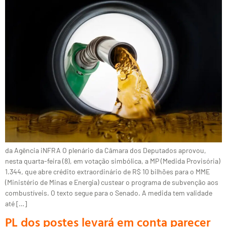
da Agência iNFRA O plenário da Câmara dos Deputados aprovou,
nesta quarta-feira (8), em votação simbólica, a MP (Medida Provisória)
1.344, que abre crédito extraordinário de R$ 10 bilhões para o MME
(Ministério de Minas e Energia) custear o programa de subvenção aos
combustíveis. O texto segue para o Senado. A medida tem validade
até […]
PL dos postes levará em conta parecer