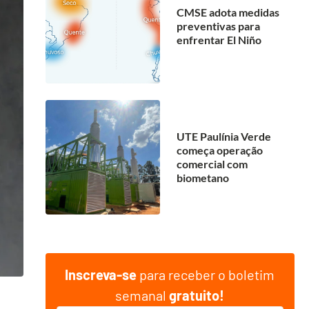
CMSE adota medidas
preventivas para
enfrentar El Niño
UTE Paulínia Verde
começa operação
comercial com
biometano
Inscreva-se
para receber o boletim
semanal
gratuito!