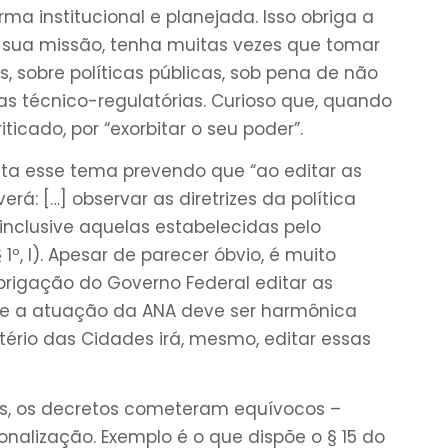
rma institucional e planejada. Isso obriga a
a sua missão, tenha muitas vezes que tomar
, sobre políticas públicas, sob pena de não
s técnico-regulatórias. Curioso que, quando
iticado, por “exorbitar o seu poder”.
enta esse tema prevendo que “ao editar as
rá: […] observar as diretrizes da política
inclusive aquelas estabelecidas pelo
§ 1º, I). Apesar de parecer óbvio, é muito
brigação do Governo Federal editar as
e a atuação da ANA deve ser harmônica
stério das Cidades irá, mesmo, editar essas
os, os decretos cometeram equívocos –
nalização. Exemplo é o que dispõe o § 15 do