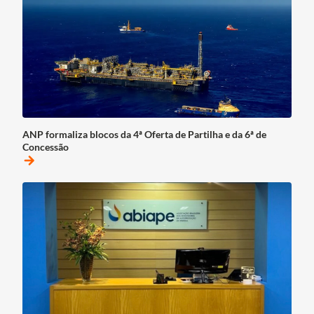
ANP formaliza blocos da 4ª Oferta de Partilha e da 6ª de
Concessão
arrow_forward