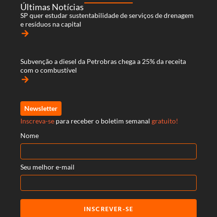
Últimas Notícias
SP quer estudar sustentabilidade de serviços de drenagem
e resíduos na capital
arrow_forward
Subvenção a diesel da Petrobras chega a 25% da receita
com o combustível
arrow_forward
Newsletter
Inscreva-se
para receber o boletim semanal
gratuito!
Nome
Seu melhor e-mail
INSCREVER-SE