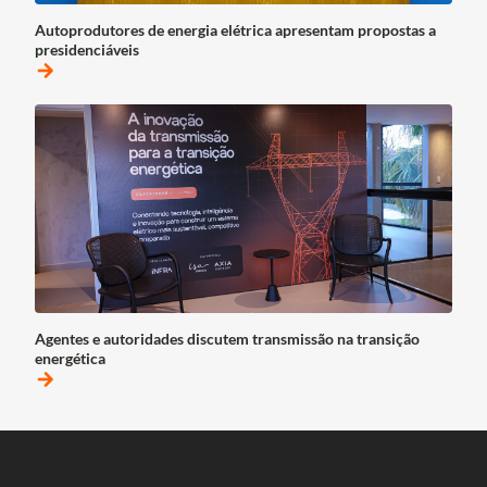
Autoprodutores de energia elétrica apresentam propostas a
presidenciáveis
arrow_forward
Agentes e autoridades discutem transmissão na transição
energética
arrow_forward