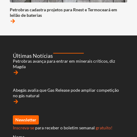
Petrobras cadastra projetos para Rnest e Termoceará em
leilão de baterias
arrow_forward
Últimas Notícias
Petrobras avança para entrar em minerais críticos, diz
Magda
arrow_forward
Abegás avalia que Gas Release pode ampliar competição
no gás natural
arrow_forward
Newsletter
Inscreva-se
para receber o boletim semanal
gratuito!
Nome