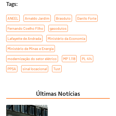
Tags:
ANEEL
,
Arnaldo Jardim
,
Brasduto
,
Danilo Forte
,
Fernando Coelho Filho
,
gasodutos
,
Lafayette de Andrada
,
Ministério da Economia
,
Ministério de Minas e Energia
,
modernização do setor elétrico
,
MP 1.118
,
PL 414
,
PPSA
,
sinal locacional
,
Tust
Últimas Notícias