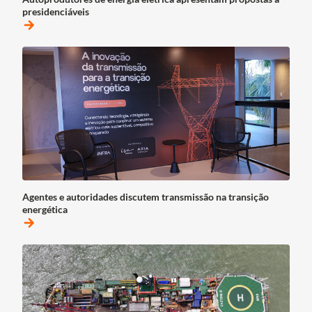
presidenciáveis
arrow_forward
Agentes e autoridades discutem transmissão na transição
energética
arrow_forward