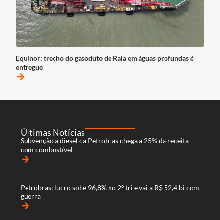
Equinor: trecho do gasoduto de Raia em águas profundas é
entregue
arrow_forward
Últimas Notícias
Subvenção a diesel da Petrobras chega a 25% da receita
com combustível
arrow_forward
Petrobras: lucro sobe 96,8% no 2º tri e vai a R$ 52,4 bi com
guerra
arrow_forward