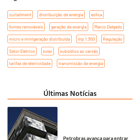
curtailment
,
distribuição de energia
,
eólica
,
fontes renováveis
,
geração de energia
,
Marco Delgado
,
micro e minigeração distribuída
,
mp 1.300
,
Regulação
,
Setor Elétrico
,
solar
,
subsídios ao carvão
,
tarifas de eletricidade
,
transmissão de energia
Últimas Notícias
Petrobras avança para entrar