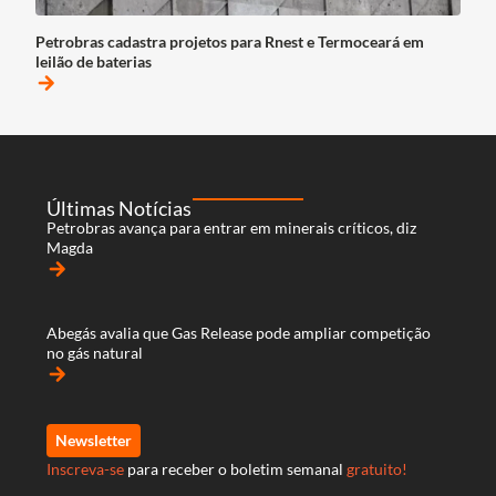
Petrobras cadastra projetos para Rnest e Termoceará em
leilão de baterias
arrow_forward
Últimas Notícias
Petrobras avança para entrar em minerais críticos, diz
Magda
arrow_forward
Abegás avalia que Gas Release pode ampliar competição
no gás natural
arrow_forward
Newsletter
Inscreva-se
para receber o boletim semanal
gratuito!