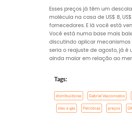
Esses preços já têm um descol
molécula na casa de US$ 8, US$
fornecedores. E lá você está ven
Você está numa base mais baixa
discutindo aplicar mecanismos 
seria o reajuste de agosto, já
ainda maior em relação ao mer
Tags:
distribuidoras
,
Gabriel Vasconcelos
,
,
óleo e gás
,
Petrobras
,
preços
,
Q