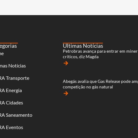
egorias
Últimas Notícias
Petrobras avança para entrar em miner
me
críticos, diz Magda
arrow_forward
mas Notícias
RA Transporte
Abegás avalia que Gas Release pode am
competição no gás natural
RA Energia
arrow_forward
RA Cidades
RA Saneamento
RA Eventos