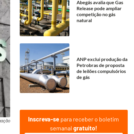
Abegás avalia que Gas
Release pode ampliar
competição no gás
natural
ANP exclui produção da
Petrobras de proposta
de leilões compulsórios
de gás
Inscreva-se
para receber o boletim
gação
semanal
gratuito!