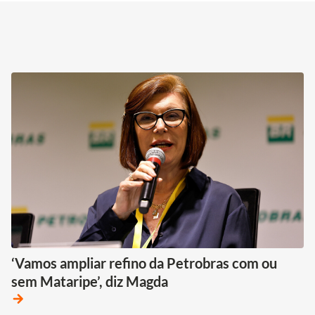
‘Vamos ampliar refino da Petrobras com ou
sem Mataripe’, diz Magda
arrow_forward