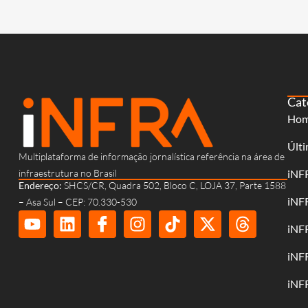
Cat
Ho
Últi
Multiplataforma de informação jornalística referência na área de
infraestrutura no Brasil
iNF
Endereço:
SHCS/CR, Quadra 502, Bloco C, LOJA 37, Parte 1588
iNF
– Asa Sul – CEP: 70.330-530
iNF
iNF
iNF