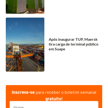
Após inaugurar TUP, Maersk
tira carga de terminal público
em Suape
Inscreva-se
para receber o boletim semanal
gratuito!