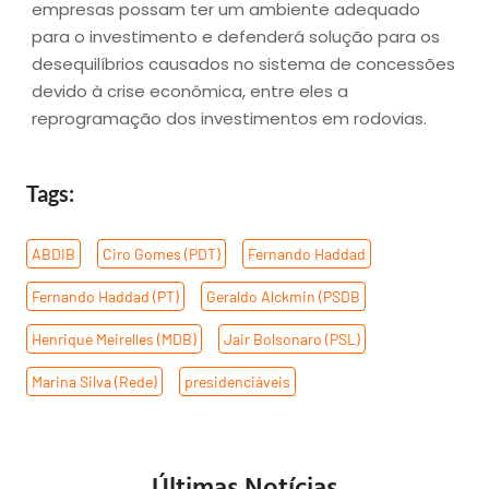
empresas possam ter um ambiente adequado
para o investimento e defenderá solução para os
desequilíbrios causados no sistema de concessões
devido à crise econômica, entre eles a
reprogramação dos investimentos em rodovias.
Tags:
ABDIB
,
Ciro Gomes (PDT)
,
Fernando Haddad
,
Fernando Haddad (PT)
,
Geraldo Alckmin (PSDB
,
Henrique Meirelles (MDB)
,
Jair Bolsonaro (PSL)
,
Marina Silva (Rede)
,
presidenciáveis
Últimas Notícias