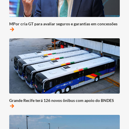
MPor cria GT para avaliar seguros e garantias em concessões
arrow_forward
Grande Recife terá 126 novos ônibus com apoio do BNDES
arrow_forward