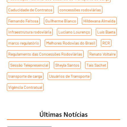
Caducidade de Contratos
,
concessões rodoviárias
,
Fernando Feitosa
,
Guilherme Bianco
,
Hildevana Almeida
,
infraestrutura rodoviária
,
Luciano Lourenço
,
Luís Baeta
,
marco regulatório
,
Melhores Rodovias do Brasil
,
RCR
,
Regulamento das Concessões Rodoviárias
,
Renato Voltaire
,
Sessão Telepresencial
,
Sheyla Santos
,
Taís Sachet
,
transporte de carga
,
Usuários de Transporte
,
Vigência Contratual
Últimas Notícias