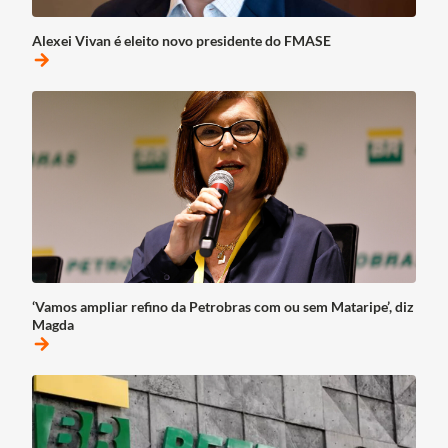
Alexei Vivan é eleito novo presidente do FMASE
arrow_forward
‘Vamos ampliar refino da Petrobras com ou sem Mataripe’, diz
Magda
arrow_forward