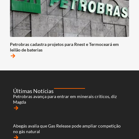
Petrobras cadastra projetos para Rnest e Termoceará em
leilão de baterias
arrow_forward
Últimas Notícias
Petrobras avança para entrar em minerais críticos, diz
Magda
arrow_forward
Abegás avalia que Gas Release pode ampliar competição
no gás natural
arrow_forward