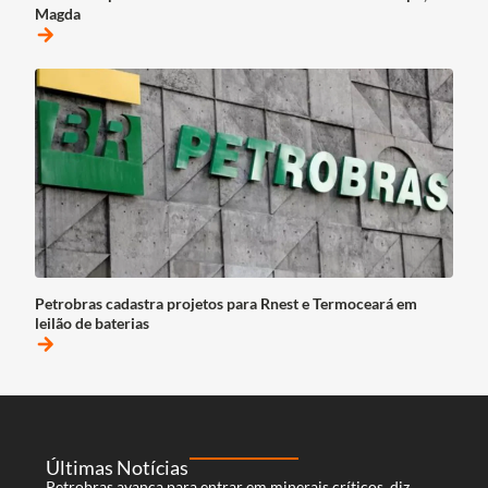
Magda
arrow_forward
Petrobras cadastra projetos para Rnest e Termoceará em
leilão de baterias
arrow_forward
Últimas Notícias
Petrobras avança para entrar em minerais críticos, diz