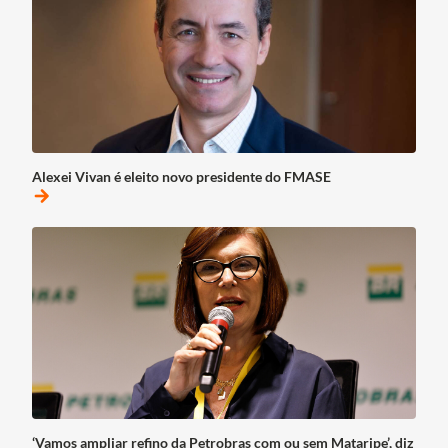
Alexei Vivan é eleito novo presidente do FMASE
arrow_forward
‘Vamos ampliar refino da Petrobras com ou sem Mataripe’, diz