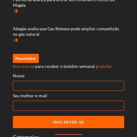
Magda
arrow_forward
Abegás avalia que Gas Release pode ampliar competição
no gás natural
arrow_forward
Newsletter
Inscreva-se
para receber o boletim semanal
gratuito!
Nome
Seu melhor e-mail
INSCREVER-SE
Categorias