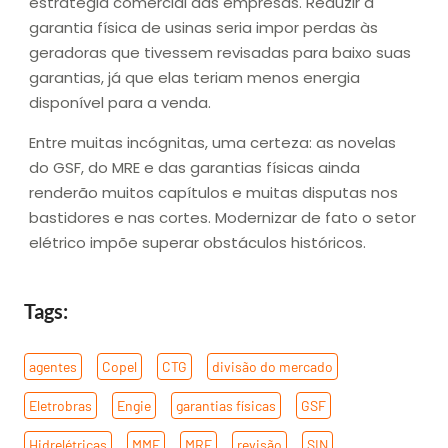
estratégia comercial das empresas. Reduzir a
garantia física de usinas seria impor perdas às
geradoras que tivessem revisadas para baixo suas
garantias, já que elas teriam menos energia
disponível para a venda.
Entre muitas incógnitas, uma certeza: as novelas
do GSF, do MRE e das garantias físicas ainda
renderão muitos capítulos e muitas disputas nos
bastidores e nas cortes. Modernizar de fato o setor
elétrico impõe superar obstáculos históricos.
Tags:
agentes
,
Copel
,
CTG
,
divisão do mercado
,
Eletrobras
,
Engie
,
garantias físicas
,
GSF
,
Hidrelétricas
,
MME
,
MRE
,
revisão
,
SIN