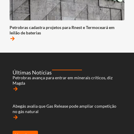
Petrobras cadastra projetos para Rnest e Termoceará em
leilão de baterias
arrow_forward
Últimas Notícias
Petrobras avança para entrar em minerais críticos, diz
Magda
arrow_forward
Abegás avalia que Gas Release pode ampliar competição
no gás natural
arrow_forward