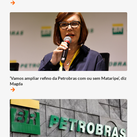
arrow_forward
‘Vamos ampliar refino da Petrobras com ou sem Mataripe’, diz
Magda
arrow_forward