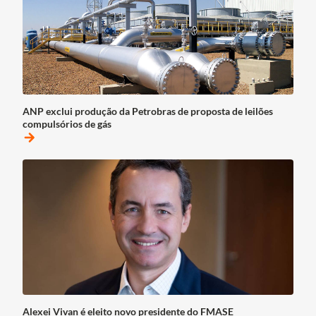
ANP exclui produção da Petrobras de proposta de leilões
compulsórios de gás
arrow_forward
Alexei Vivan é eleito novo presidente do FMASE