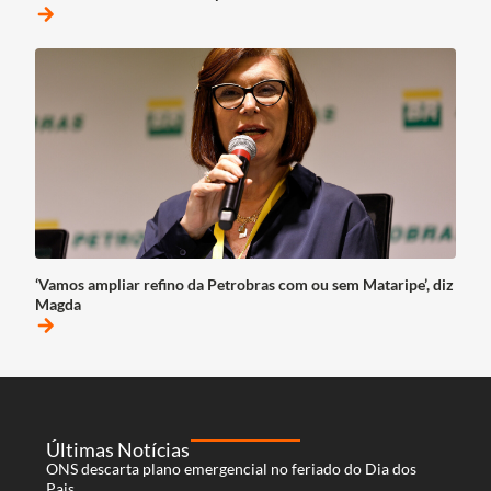
arrow_forward
‘Vamos ampliar refino da Petrobras com ou sem Mataripe’, diz
Magda
arrow_forward
Últimas Notícias
ONS descarta plano emergencial no feriado do Dia dos
Pais