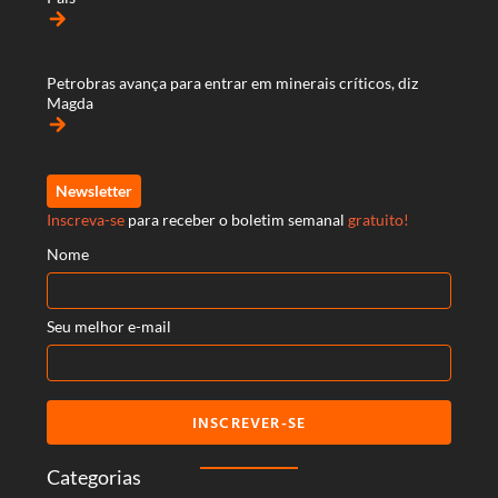
arrow_forward
Petrobras avança para entrar em minerais críticos, diz
Magda
arrow_forward
Newsletter
Inscreva-se
para receber o boletim semanal
gratuito!
Nome
Seu melhor e-mail
INSCREVER-SE
Categorias