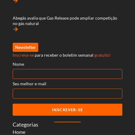
arrow_forward
Abegás avalia que Gas Release pode ampliar competição
no gás natural
arrow_forward
Newsletter
Inscreva-se
para receber o boletim semanal
gratuito!
Nome
Seu melhor e-mail
INSCREVER-SE
Categorias
Home