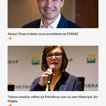
Alexei Vivan é eleito novo presidente do FMASE
arrow_forward
‘Vamos ampliar refino da Petrobras com ou sem Mataripe’, diz
Magda
arrow_forward