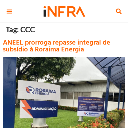
Tag:
CCC
ANEEL prorroga repasse integral de
subsídio à Roraima Energia