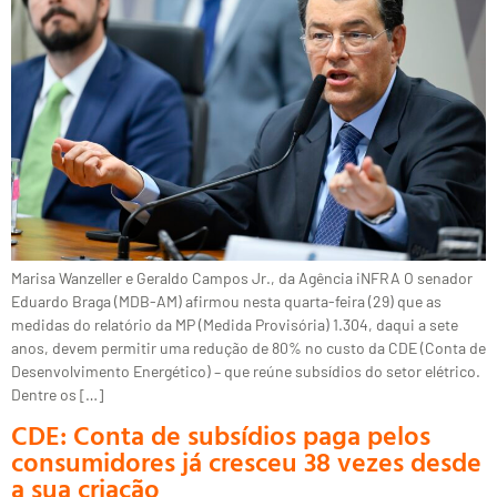
Marisa Wanzeller e Geraldo Campos Jr., da Agência iNFRA O senador
Eduardo Braga (MDB-AM) afirmou nesta quarta-feira (29) que as
medidas do relatório da MP (Medida Provisória) 1.304, daqui a sete
anos, devem permitir uma redução de 80% no custo da CDE (Conta de
Desenvolvimento Energético) – que reúne subsídios do setor elétrico.
Dentre os […]
CDE: Conta de subsídios paga pelos
consumidores já cresceu 38 vezes desde
a sua criação