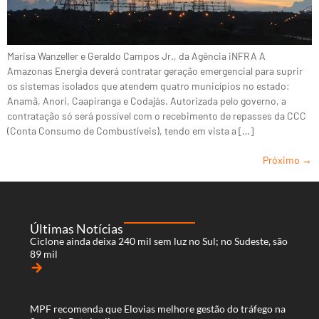
Marisa Wanzeller e Geraldo Campos Jr., da Agência iNFRA A
Amazonas Energia deverá contratar geração emergencial para suprir
os sistemas isolados que atendem quatro municípios no estado:
Anamã, Anori, Caapiranga e Codajás. Autorizada pelo governo, a
contratação só será possível com o recebimento de repasses da CCC
(Conta Consumo de Combustíveis), tendo em vista a […]
Próximo
→
Últimas Notícias
Ciclone ainda deixa 240 mil sem luz no Sul; no Sudeste, são
89 mil
arrow_forward
MPF recomenda que Elovias melhore gestão do tráfego na