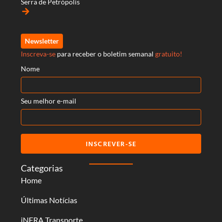
Serra de Petrópolis
arrow_forward
Newsletter
Inscreva-se
para receber o boletim semanal
gratuito!
Nome
Seu melhor e-mail
INSCREVER-SE
Categorias
Home
Últimas Notícias
iNFRA Transporte