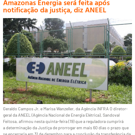
Amazonas Energia será feita após
notificação da justiça, diz ANEEL
Geraldo Campos Jr. e Marisa Wanzeller, da Agência iNFRA O diretor-
geral da ANEEL (Agência Nacional de Energia Elétrica), Sandoval
Feitosa, afirmou nesta quinta-feira (19) que a reguladora cumprirá
a determinação da Justiça de prorrogar em mais 60 dias o prazo que
se encerraria em 31 de dezembro para a conclusão da transferência da