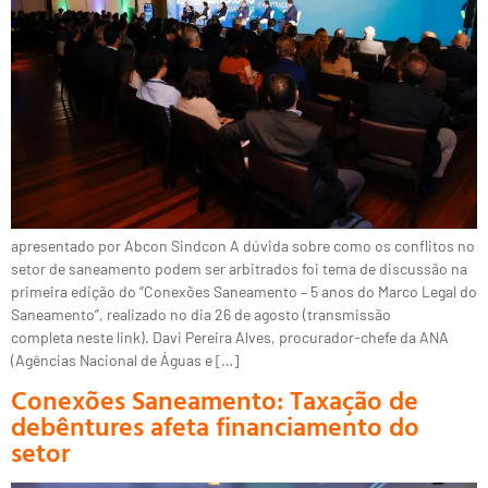
apresentado por Abcon Sindcon A dúvida sobre como os conflitos no
setor de saneamento podem ser arbitrados foi tema de discussão na
primeira edição do “Conexões Saneamento – 5 anos do Marco Legal do
Saneamento”, realizado no dia 26 de agosto (transmissão
completa neste link). Davi Pereira Alves, procurador-chefe da ANA
(Agências Nacional de Águas e […]
Conexões Saneamento: Taxação de
debêntures afeta financiamento do
setor