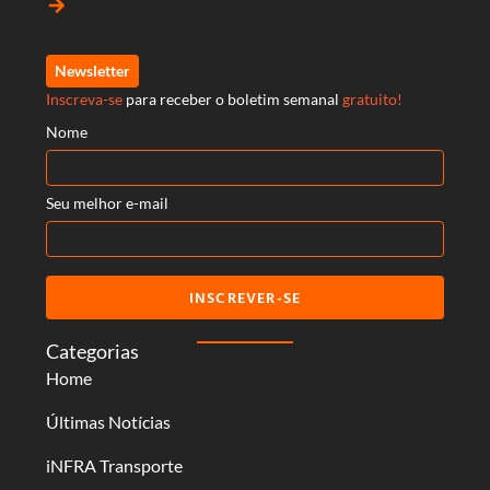
arrow_forward
Newsletter
Inscreva-se
para receber o boletim semanal
gratuito!
Nome
Seu melhor e-mail
INSCREVER-SE
Categorias
Home
Últimas Notícias
iNFRA Transporte