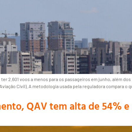
 ter 2.601 voos a menos para os passageiros em junho, além dos 
viação Civil). A metodologia usada pela reguladora compara o 
ento, QAV tem alta de 54% e 