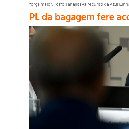
força maior. Toffoli analisava recurso da Azul Lin
PL da bagagem fere ac