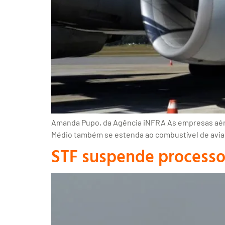
Amanda Pupo, da Agência iNFRA As empresas aérea
Médio também se estenda ao combustível de aviaçã
STF suspende processo