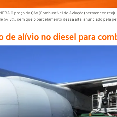
NFRA O preço do QAV (Combustível de Aviação) permanece reaju
o de 54,8%, sem que o parcelamento dessa alta, anunciado pela pe
de alívio no diesel para comb