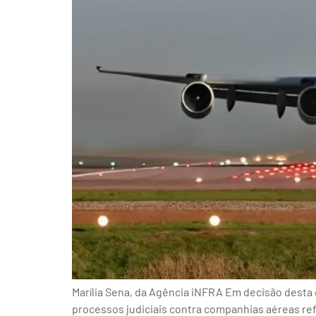
Marília Sena, da Agência iNFRA Em decisão desta q
processos judiciais contra companhias aéreas re