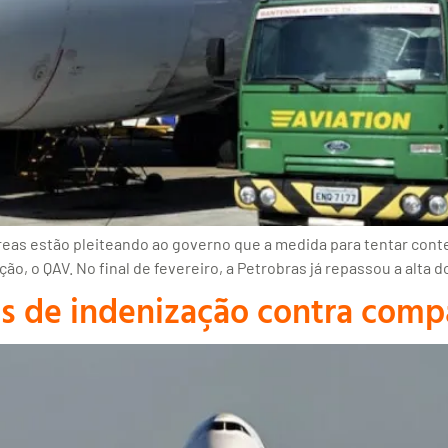
s estão pleiteando ao governo que a medida para tentar conter 
o, o QAV. No final de fevereiro, a Petrobras já repassou a alta 
s de indenização contra comp