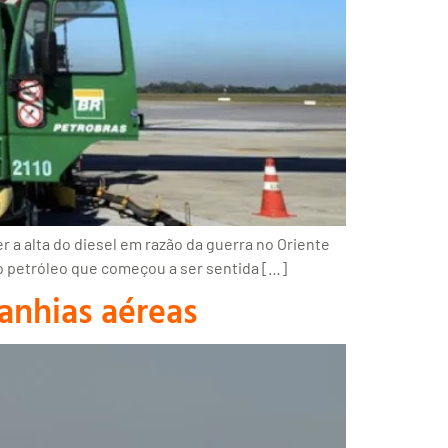
a alta do diesel em razão da guerra no Oriente
do petróleo que começou a ser sentida […]
anhias aéreas