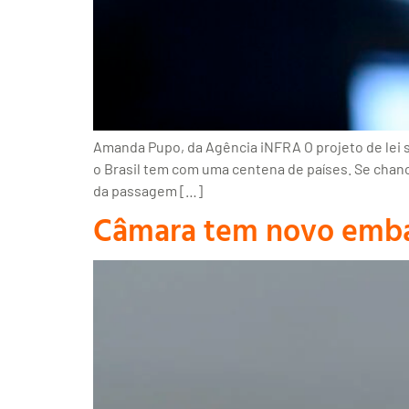
Amanda Pupo, da Agência iNFRA O projeto de lei
o Brasil tem com uma centena de países. Se chance
da passagem […]
Câmara tem novo emba