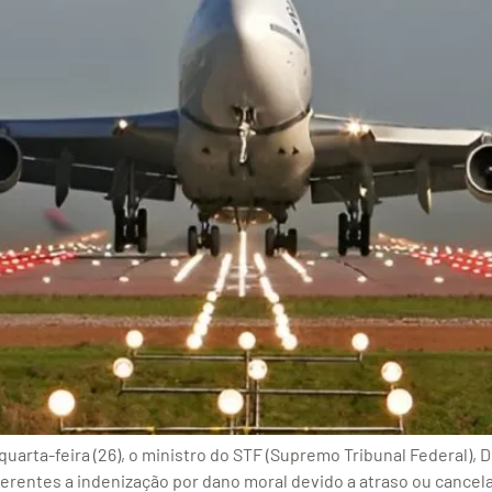
uarta-feira (26), o ministro do STF (Supremo Tribunal Federal), 
ferentes a indenização por dano moral devido a atraso ou cancel