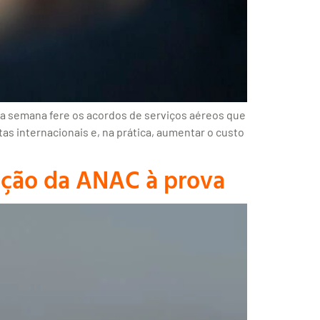
a semana fere os acordos de serviços aéreos que
as internacionais e, na prática, aumentar o custo
ação da ANAC à prova