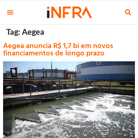
Tag:
Aegea
Aegea anuncia R$ 1,7 bi em novos
financiamentos de longo prazo