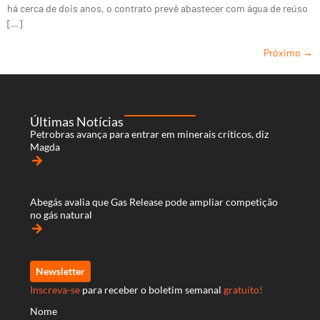
há cerca de dois anos, o contrato prevê abastecer com água de reúso
[…]
Próximo
→
Últimas Notícias
Petrobras avança para entrar em minerais críticos, diz
Magda
arrow_forward
Abegás avalia que Gas Release pode ampliar competição
no gás natural
arrow_forward
Newsletter
Inscreva-se
para receber o boletim semanal
gratuito!
Nome