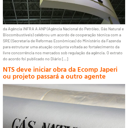
da Agência iNFRA A ANP (Agência Nacional do Petróleo, Gás Natural e
Biocombustíveis) celebrou um acordo de cooperação técnica com a
SRE (Secretaria de Reformas Econômicas) do Ministério da Fazenda
para estruturar uma atuação conjunta voltada ao fortalecimento da
livre concorrência nos mercados sob regulação da agência. O extrato
do acordo foi publicado no Diário […]
NTS deve iniciar obra da Ecomp Japeri
ou projeto passará a outro agente