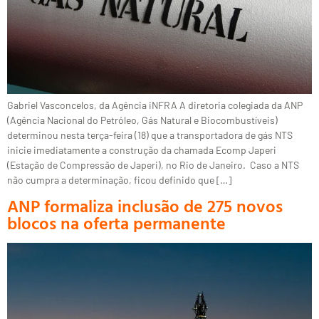
Gabriel Vasconcelos, da Agência iNFRA A diretoria colegiada da ANP
(Agência Nacional do Petróleo, Gás Natural e Biocombustíveis)
determinou nesta terça-feira (18) que a transportadora de gás NTS
inicie imediatamente a construção da chamada Ecomp Japeri
(Estação de Compressão de Japeri), no Rio de Janeiro. Caso a NTS
não cumpra a determinação, ficou definido que […]
ANP formaliza inclusão de 275 novos
blocos na oferta permanente