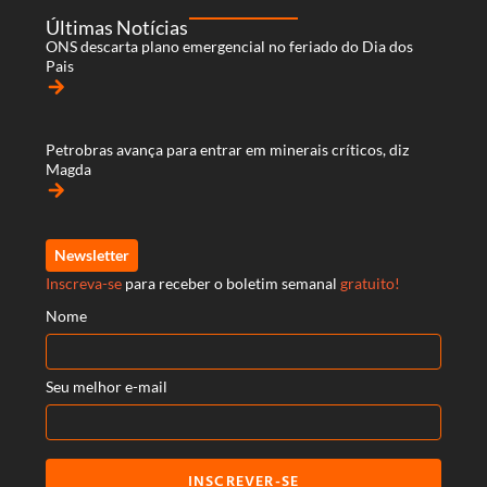
Últimas Notícias
ONS descarta plano emergencial no feriado do Dia dos
Pais
arrow_forward
Petrobras avança para entrar em minerais críticos, diz
Magda
arrow_forward
Newsletter
Inscreva-se
para receber o boletim semanal
gratuito!
Nome
Seu melhor e-mail
INSCREVER-SE