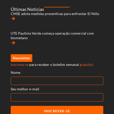
Últimas Notícias
CMSE adota medidas preventivas para enfrentar El Niño
arrow_forward
UTE Paulínia Verde começa operação comercial com
biometano
arrow_forward
Newsletter
Inscreva-se
para receber o boletim semanal
gratuito!
Nome
Seu melhor e-mail
INSCREVER-SE