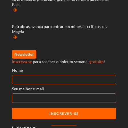
Pais
arrow_forward
Petrobras avança para entrar em minerais críticos, diz
Magda
arrow_forward
Newsletter
Inscreva-se
para receber o boletim semanal
gratuito!
Nome
Seu melhor e-mail
INSCREVER-SE
Categorias