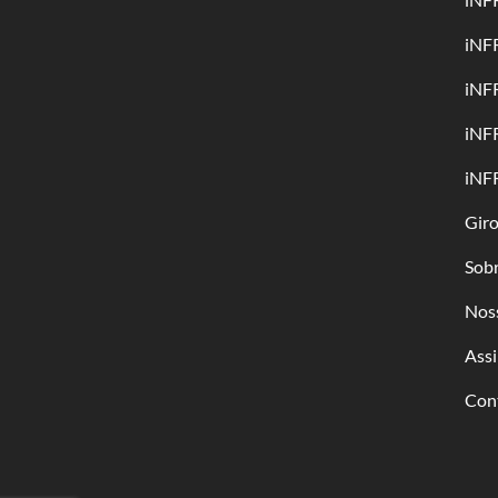
iNF
iNF
iNF
iNF
Gir
Sob
Nos
Assi
Con