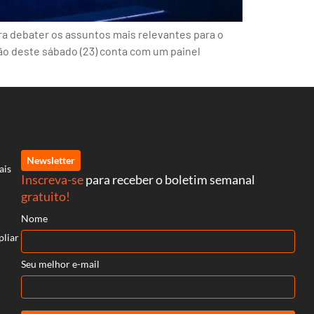
ra debater os assuntos mais relevantes para o
ção deste sábado (23) conta com um painel
Newsletter
ais
Inscreva-se
para receber o boletim semanal
gratuito!
Nome
pliar
Seu melhor e-mail