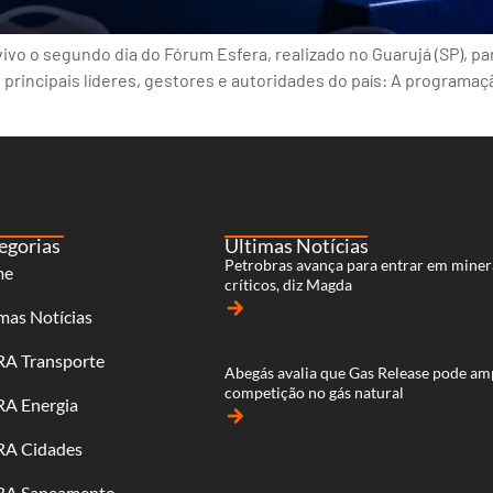
vo o segundo dia do Fórum Esfera, realizado no Guarujá (SP), pa
 principais líderes, gestores e autoridades do país: A programa
egorias
Últimas Notícias
Petrobras avança para entrar em miner
me
críticos, diz Magda
arrow_forward
mas Notícias
RA Transporte
Abegás avalia que Gas Release pode am
competição no gás natural
RA Energia
arrow_forward
RA Cidades
RA Saneamento