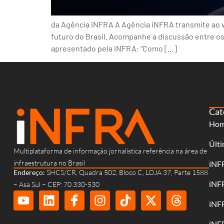
da Agência iNFRA A Agência iNFRA transmite ao vi
futuro do Brasil. Acompanhe a discussão entre os
apresentado pela iNFRA: “Como […]
Cat
Ho
Últi
Multiplataforma de informação jornalística referência na área de
infraestrutura no Brasil
iNF
Endereço:
SHCS/CR, Quadra 502, Bloco C, LOJA 37, Parte 1588
iNF
– Asa Sul – CEP: 70.330-530
iNF
iNF