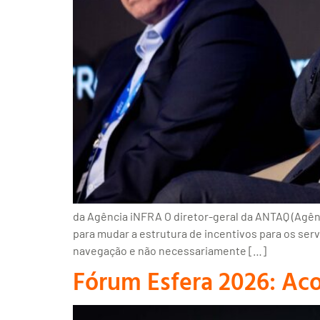
da Agência iNFRA O diretor-geral da ANTAQ (Agênc
para mudar a estrutura de incentivos para os ser
navegação e não necessariamente […]
Fórum Esfera 2026: Ac