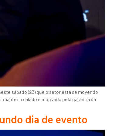
 neste sábado (23) que o setor está se movendo
 manter o calado é motivada pela garantia da
undo dia de evento