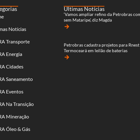
egorias
Últimas Notícias
‘Vamos ampliar refino da Petrobras co
me
sem Mataripe’, diz Magda
arrow_forward
mas Notícias
RA Transporte
Petrobras cadastra projetos para Rnest
Termoceará em leilão de baterias
RA Energia
arrow_forward
RA Cidades
RA Saneamento
RA Eventos
RA Na Transição
RA Mineração
RA Óleo & Gás