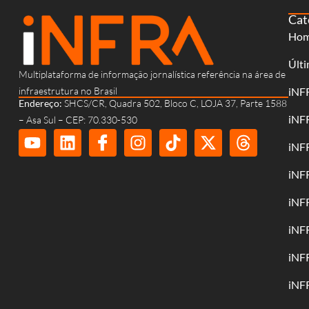
Cat
Ho
Últi
Multiplataforma de informação jornalística referência na área de
infraestrutura no Brasil
iNF
Endereço:
SHCS/CR, Quadra 502, Bloco C, LOJA 37, Parte 1588
iNF
– Asa Sul – CEP: 70.330-530
iNF
iNF
iNF
iNF
iNF
iNF