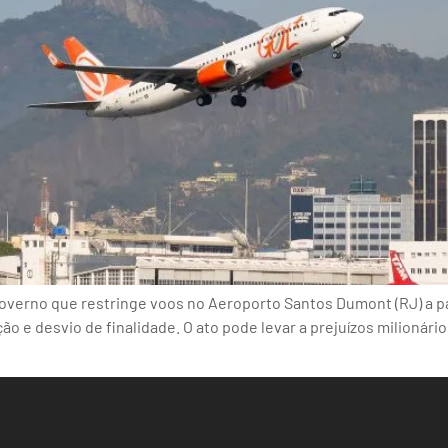
verno que restringe voos no Aeroporto Santos Dumont (RJ) a pa
e desvio de finalidade. O ato pode levar a prejuízos milionários