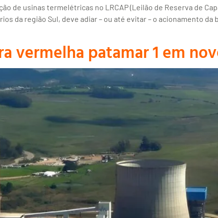
ção de usinas termelétricas no LRCAP (Leilão de Reserva de Cap
ios da região Sul, deve adiar – ou até evitar – o acionamento d
a vermelha patamar 1 em no