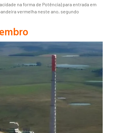
acidade na forma de Potência) para entrada em
a bandeira vermelha neste ano, segundo
vembro