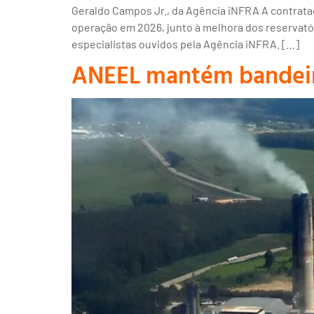
Geraldo Campos Jr., da Agência iNFRA A contrata
operação em 2026, junto à melhora dos reservatór
especialistas ouvidos pela Agência iNFRA. […]
ANEEL mantém bandeir