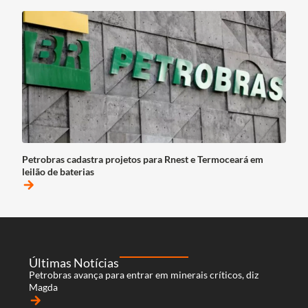
Petrobras cadastra projetos para Rnest e Termoceará em
leilão de baterias
arrow_forward
Últimas Notícias
Petrobras avança para entrar em minerais críticos, diz
Magda
arrow_forward