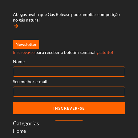
Abegás avalia que Gas Release pode ampliar competição
no gás natural
arrow_forward
Newsletter
Inscreva-se
para receber o boletim semanal
gratuito!
Nome
Seu melhor e-mail
INSCREVER-SE
Categorias
Home