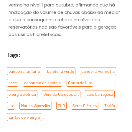
vermelha nível 1 para outubro, afirmando que há
“indicação do volume de chuvas abaixo da média”
e que o consequente reflexo no nível dos
reservatórios não são favoráveis para a geração
das usinas hidrelétricas.
Tags:
bandeira tarifária
,
bandeira verde
,
bandeira vermelha
,
ccee
,
consumo de energia
,
Conta de Luz
,
energia elétrica
,
Geraldo Campos Jr.
,
Lais Carregosa
,
luz
,
Marisa Wanzeller
,
PLD
,
Setor Elétrico
,
Tarifa
,
tarifas de energia