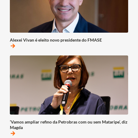
Alexei Vivan é eleito novo presidente do FMASE
arrow_forward
‘Vamos ampliar refino da Petrobras com ou sem Mataripe’, diz
Magda
arrow_forward