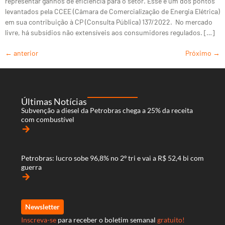
representar ganhos de eficiência para o setor. Esse é um dos pontos
levantados pela CCEE (Câmara de Comercialização de Energia Elétrica)
em sua contribuição à CP (Consulta Pública) 137/2022. No mercado
livre, há subsídios não extensíveis aos consumidores regulados. […]
←
anterior
Próximo
→
Últimas Notícias
Subvenção a diesel da Petrobras chega a 25% da receita
com combustível
arrow_forward
Petrobras: lucro sobe 96,8% no 2º tri e vai a R$ 52,4 bi com
guerra
arrow_forward
Newsletter
Inscreva-se
para receber o boletim semanal
gratuito!