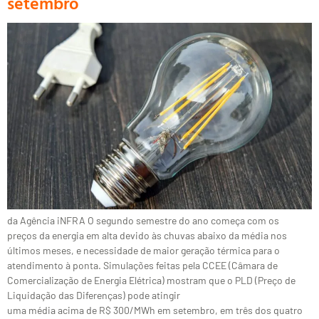
setembro
da Agência iNFRA O segundo semestre do ano começa com os
preços da energia em alta devido às chuvas abaixo da média nos
últimos meses, e necessidade de maior geração térmica para o
atendimento à ponta. Simulações feitas pela CCEE (Câmara de
Comercialização de Energia Elétrica) mostram que o PLD (Preço de
Liquidação das Diferenças) pode atingir
uma média acima de R$ 300/MWh em setembro, em três dos quatro