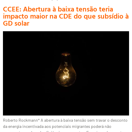
CCEE: Abertura à baixa tensão teria
impacto maior na CDE do que subsídio à
GD solar
Roberto Rockmann* A abertura à baixa tensão sem travar o desconto
da energia incentivada aos potenciais migrantes poderá não