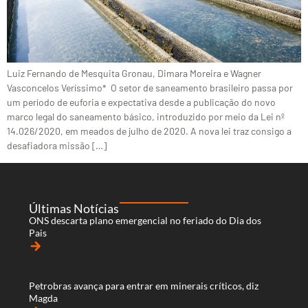
Luiz Fernando de Mesquita Gronau, Dimara Moreira e Wagner
Vasconcelos Veríssimo* O setor de saneamento brasileiro passa por
um período de euforia e expectativa desde a publicação do novo
marco legal do saneamento básico, introduzido por meio da Lei nº
14.026/2020, em meados de julho de 2020. A nova lei traz consigo a
desafiadora missão […]
Últimas Notícias
ONS descarta plano emergencial no feriado do Dia dos
Pais
arrow_forward
Petrobras avança para entrar em minerais críticos, diz
Magda