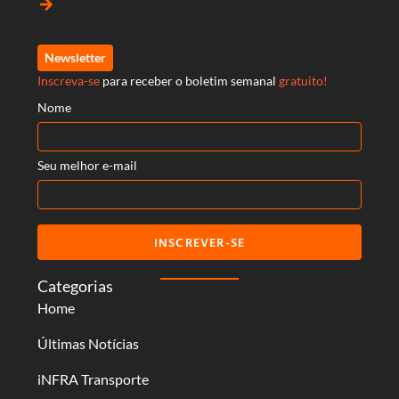
arrow_forward
Newsletter
Inscreva-se
para receber o boletim semanal
gratuito!
Nome
Seu melhor e-mail
INSCREVER-SE
Categorias
Home
Últimas Notícias
iNFRA Transporte