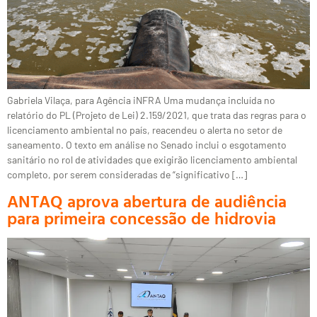
Gabriela Vilaça, para Agência iNFRA Uma mudança incluída no
relatório do PL (Projeto de Lei) 2.159/2021, que trata das regras para o
licenciamento ambiental no país, reacendeu o alerta no setor de
saneamento. O texto em análise no Senado inclui o esgotamento
sanitário no rol de atividades que exigirão licenciamento ambiental
completo, por serem consideradas de “significativo […]
ANTAQ aprova abertura de audiência
para primeira concessão de hidrovia