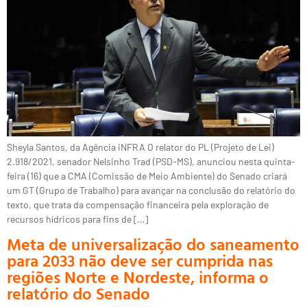
Sheyla Santos, da Agência iNFRA O relator do PL (Projeto de Lei)
2.918/2021, senador Nelsinho Trad (PSD-MS), anunciou nesta quinta-
feira (16) que a CMA (Comissão de Meio Ambiente) do Senado criará
um GT (Grupo de Trabalho) para avançar na conclusão do relatório do
texto, que trata da compensação financeira pela exploração de
recursos hídricos para fins de […]
Meta de universalização do saneamento
para 2033 não deve ser cumprida nas
regiões Norte e Nordeste, informa o
relatório do Senado