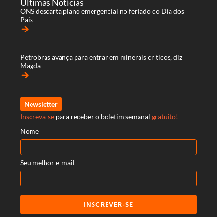
Últimas Notícias
ONS descarta plano emergencial no feriado do Dia dos
Pais
arrow_forward
Petrobras avança para entrar em minerais críticos, diz
Magda
arrow_forward
Newsletter
Inscreva-se
para receber o boletim semanal
gratuito!
Nome
Seu melhor e-mail
INSCREVER-SE