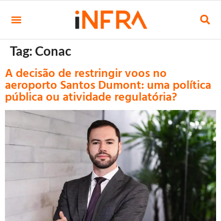
Tag:
Conac
A decisão de restringir voos no
aeroporto Santos Dumont: uma política
pública ou atividade regulatória?