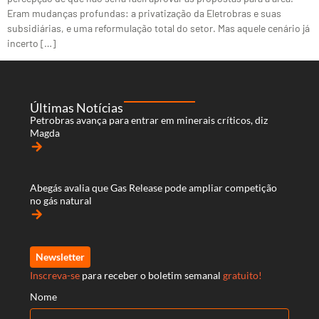
Eram mudanças profundas: a privatização da Eletrobras e suas
subsidiárias, e uma reformulação total do setor. Mas aquele cenário já
incerto […]
Últimas Notícias
Petrobras avança para entrar em minerais críticos, diz
Magda
arrow_forward
Abegás avalia que Gas Release pode ampliar competição
no gás natural
arrow_forward
Newsletter
Inscreva-se
para receber o boletim semanal
gratuito!
Nome