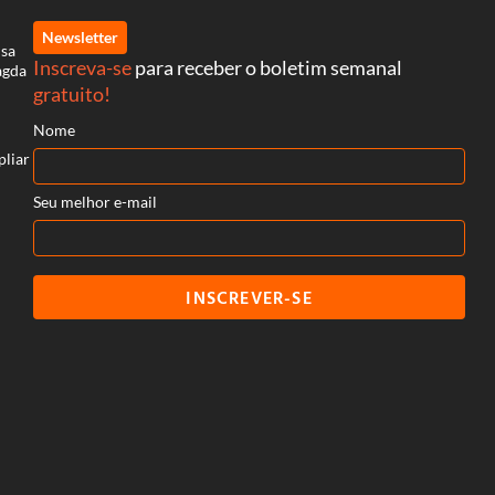
Newsletter
isa
Inscreva-se
para receber o boletim semanal
agda
gratuito!
Nome
pliar
Seu melhor e-mail
INSCREVER-SE