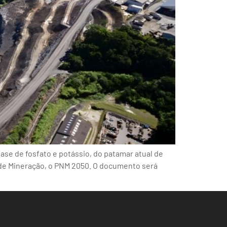
base de fosfato e potássio, do patamar atual de
l de Mineração, o PNM 2050. O documento será