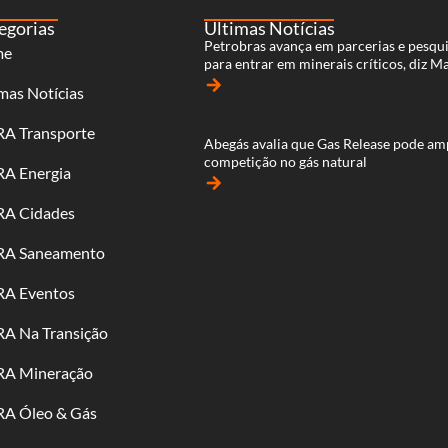
egorias
Últimas Notícias
Petrobras avança em parcerias e pesqu
me
para entrar em minerais críticos, diz M
arrow_forward
mas Notícias
RA Transporte
Abegás avalia que Gas Release pode am
competição no gás natural
RA Energia
arrow_forward
RA Cidades
RA Saneamento
RA Eventos
RA Na Transição
RA Mineração
RA Óleo & Gás