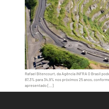
Rafael Bitencourt, da Agência iNFRA O Brasil pode
87,3% para 34,9% nos próximos 25 anos, conforme
apresentado […]