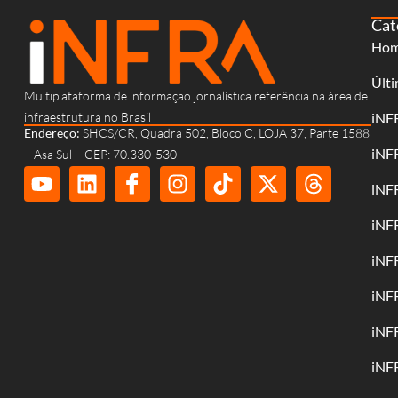
Cat
Ho
Últi
Multiplataforma de informação jornalística referência na área de
infraestrutura no Brasil
iNF
Endereço:
SHCS/CR, Quadra 502, Bloco C, LOJA 37, Parte 1588
iNF
– Asa Sul – CEP: 70.330-530
iNF
iNF
iNF
iNF
iNF
iNF