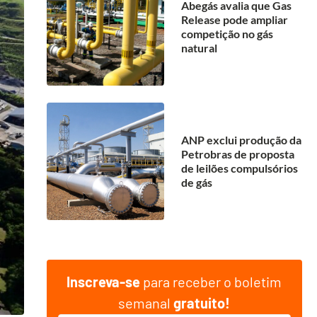
Abegás avalia que Gas
Release pode ampliar
competição no gás
natural
ANP exclui produção da
Petrobras de proposta
de leilões compulsórios
de gás
Inscreva-se
para receber o boletim
semanal
gratuito!