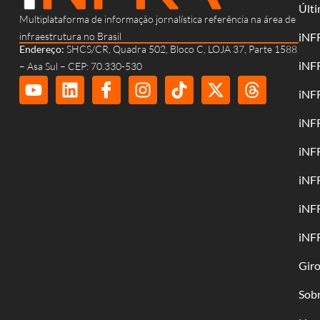
Últi
Multiplataforma de informação jornalística referência na área de
infraestrutura no Brasil
iNF
Endereço:
SHCS/CR, Quadra 502, Bloco C, LOJA 37, Parte 1588
iNF
– Asa Sul – CEP: 70.330-530
iNF
iNF
iNF
iNF
iNF
iNF
Gir
Sob