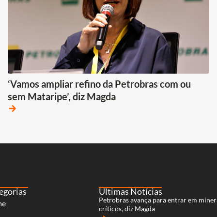
‘Vamos ampliar refino da Petrobras com ou
sem Mataripe’, diz Magda
arrow_forward
egorias
Últimas Notícias
Petrobras avança para entrar em miner
me
críticos, diz Magda