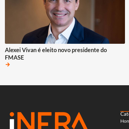
Alexei Vivan é eleito novo presidente do
FMASE
arrow_forward
Cat
Ho