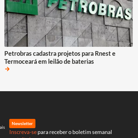
Petrobras cadastra projetos para Rnest e
Termoceará em leilão de baterias
arrow_forward
Newsletter
ais
Inscreva-se
para receber o boletim semanal