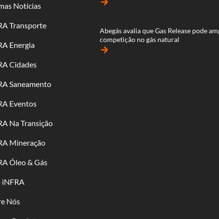
arrow_forward
mas Notícias
RA Transporte
Abegás avalia que Gas Release pode am
competição no gás natural
RA Energia
arrow_forward
RA Cidades
RA Saneamento
RA Eventos
RA Na Transição
RA Mineração
RA Óleo & Gás
o iNFRA
re Nós