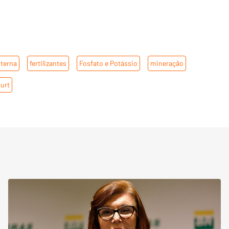
terna
,
fertilizantes
,
Fosfato e Potássio
,
mineração
,
ourt