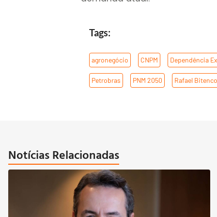
Tags:
agronegócio
,
CNPM
,
Dependência Ex
Petrobras
,
PNM 2050
,
Rafael Bitenc
Notícias Relacionadas